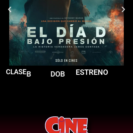
CLASE
ESTRENO
B
DOB