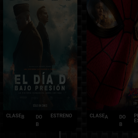
CLASE
ESTRENO
CLASE
P
B
DO
A
DO
E
B
B