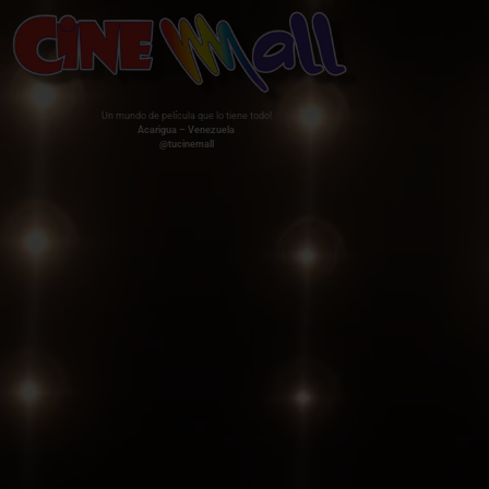
Un mundo de película que lo tiene todo!
Acarigua – Venezuela
@tucinemall