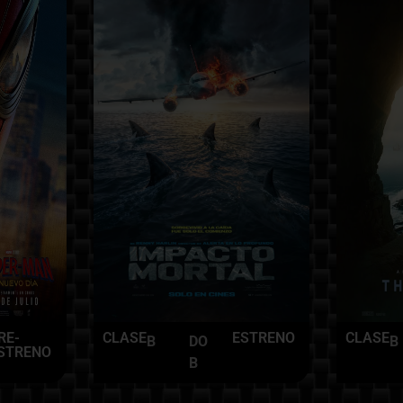
RE-
CLASE
ESTRENO
CLASE
B
DO
B
STRENO
B