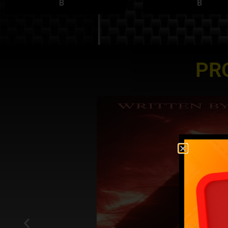
B
B
PR