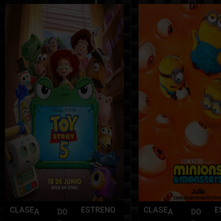
CLASE
ESTRENO
CLASE
E
A
DO
A
DO