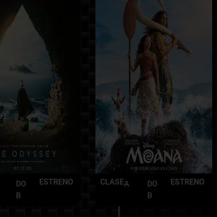
ESTRENO
CLASE
ESTRENO
DO
A
DO
B
B