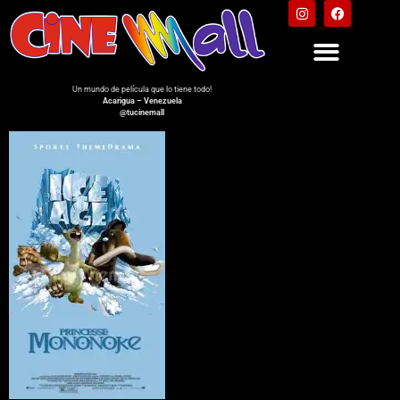
Un mundo de película que lo tiene todo!
Acarigua – Venezuela
@tucinemall