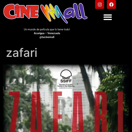
Un mundo de película que lo tiene todo!
Acarigua – Venezuela
@tucinemall
zafari