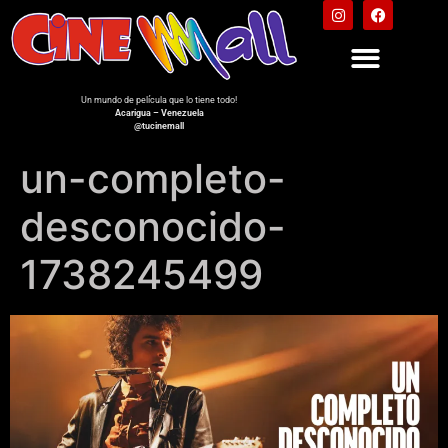
Un mundo de película que lo tiene todo!
Acarigua – Venezuela
@tucinemall
un-completo-
desconocido-
1738245499