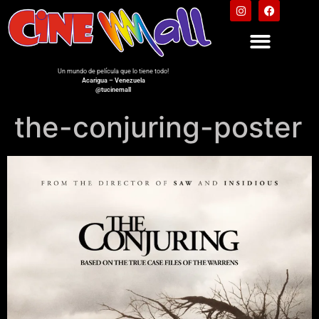
Un mundo de película que lo tiene todo!
Acarigua – Venezuela
@tucinemall
the-conjuring-poster