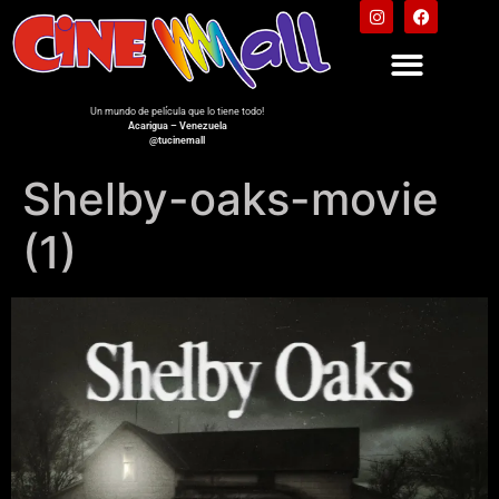
Un mundo de película que lo tiene todo!
Acarigua – Venezuela
@tucinemall
Shelby-oaks-movie
(1)