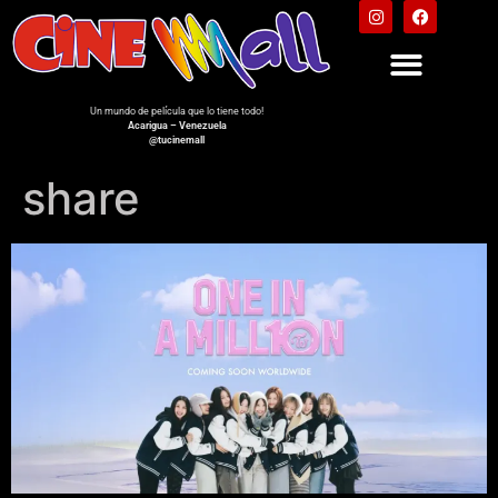
Un mundo de película que lo tiene todo!
Acarigua – Venezuela
@tucinemall
share