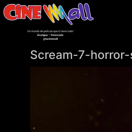
Un mundo de película que lo tiene todo!
Acarigua – Venezuela
@tucinemall
Scream-7-horror-