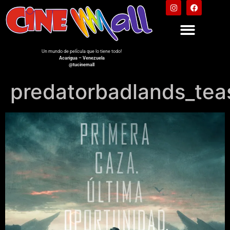
Un mundo de película que lo tiene todo!
Acarigua – Venezuela
@tucinemall
predatorbadlands_tea