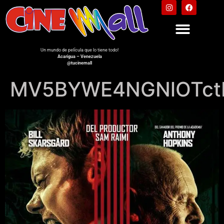
Un mundo de película que lo tiene todo!
Acarigua – Venezuela
@tucinemall
MV5BYWE4NGNlOTctM