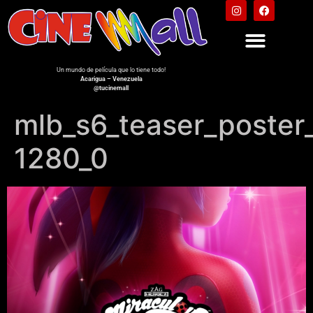
Un mundo de película que lo tiene todo!
Acarigua – Venezuela
@tucinemall
mlb_s6_teaser_poste
1280_0