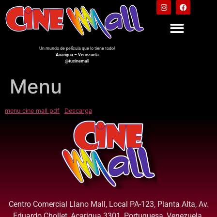
Un mundo de película que lo tiene todo!
Acarigua – Venezuela
@tucinemall
Menu
menu cine mall pdf
Descarga
Centro Comercial Llano Mall, Local PA-123, Planta Alta, Av.
Eduardo Chollet, Acarigua 3301, Portuguesa, Venezuela.