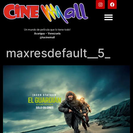
Un mundo de película que lo tiene todo!
Acarigua – Venezuela
@tucinemall
maxresdefault__5_