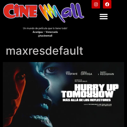
Un mundo de película que lo tiene todo!
Acarigua – Venezuela
@tucinemall
maxresdefault