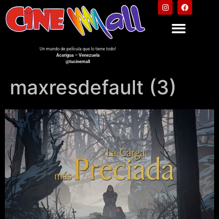
Un mundo de película que lo tiene todo!
Acarigua – Venezuela
@tucinemall
maxresdefault (3)