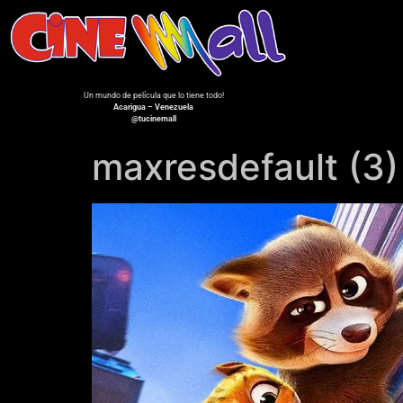
Un mundo de película que lo tiene todo!
Acarigua – Venezuela
@tucinemall
maxresdefault (3)