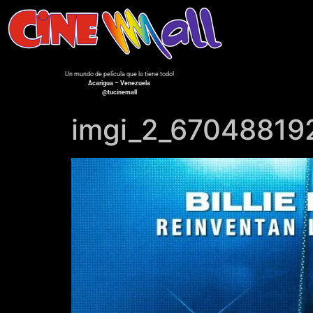
Un mundo de película que lo tiene todo!
Acarigua – Venezuela
@tucinemall
imgi_2_6704881