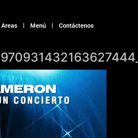
Areas
Menú
Contáctenos
4970931432163627444