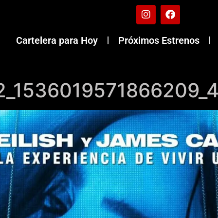
Cartelera para Hoy
Próximos Estrenos
92_1536019571866209_