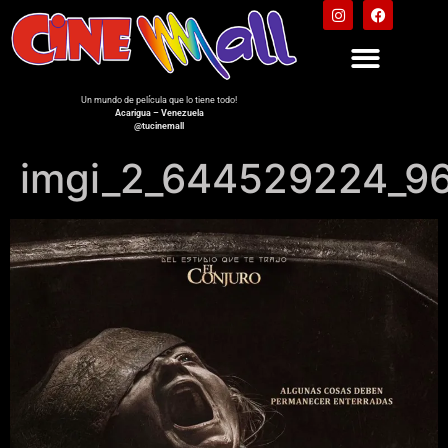
Un mundo de película que lo tiene todo!
Acarigua – Venezuela
@tucinemall
imgi_2_644529224_9