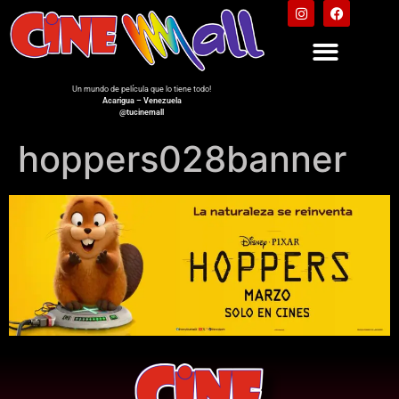
Un mundo de película que lo tiene todo!
Acarigua – Venezuela
@tucinemall
hoppers028banner