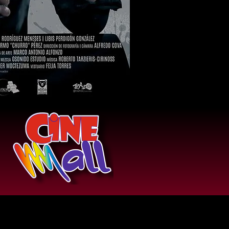
Comercial Llano Mall, Local PA-123, Planta
ta, Av. Eduardo Chollet, Acarigua 3301,
Portuguesa, Venezuela.