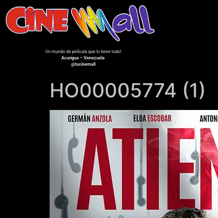
Un mundo de película que lo tiene todo!
Acarigua – Venezuela
@tucinemall
HO00005774 (1)