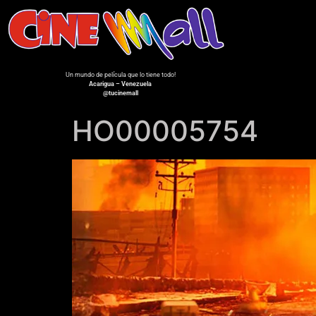
Un mundo de película que lo tiene todo!
Acarigua – Venezuela
@tucinemall
HO00005754