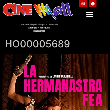
Un mundo de película que lo tiene todo!
Acarigua – Venezuela
@tucinemall
HO00005689