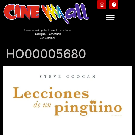
Un mundo de película que lo tiene todo!
Acarigua – Venezuela
@tucinemall
HO00005680