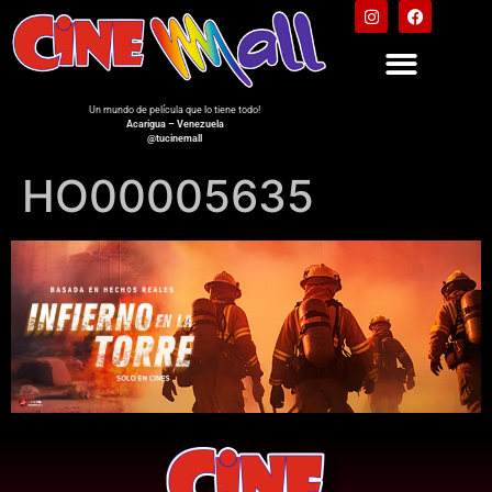
Un mundo de película que lo tiene todo!
Acarigua – Venezuela
@tucinemall
HO00005635