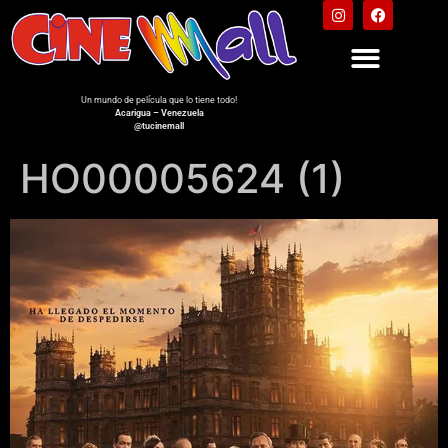
Un mundo de película que lo tiene todo!
Acarigua – Venezuela
@tucinemall
HO00005624 (1)