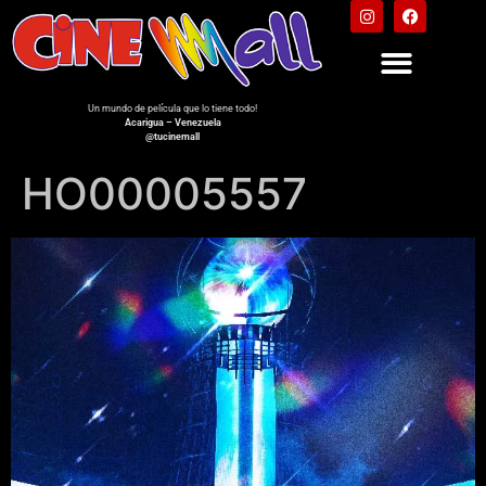
Un mundo de película que lo tiene todo!
Acarigua – Venezuela
@tucinemall
HO00005557