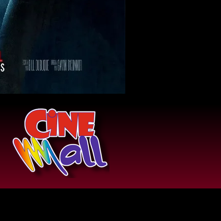
Comercial Llano Mall, Local PA-123, Planta
ta, Av. Eduardo Chollet, Acarigua 3301,
Portuguesa, Venezuela.