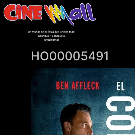
Un mundo de película que lo tiene todo!
Acarigua – Venezuela
@tucinemall
HO00005491