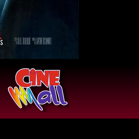
Comercial Llano Mall, Local PA-123, Planta
ta, Av. Eduardo Chollet, Acarigua 3301,
Portuguesa, Venezuela.