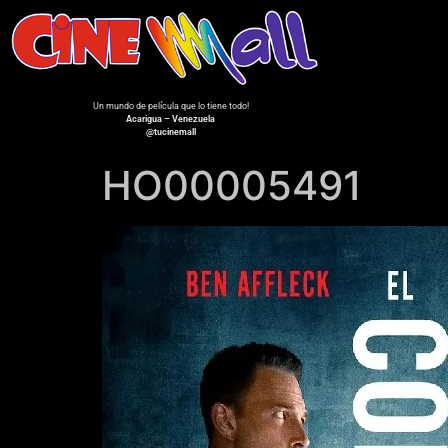
Un mundo de película que lo tiene todo!
Acarigua – Venezuela
@tucinemall
HO00005491