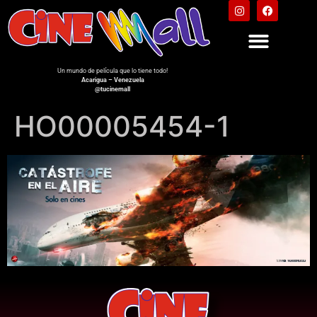
Un mundo de película que lo tiene todo!
Acarigua – Venezuela
@tucinemall
HO00005454-1