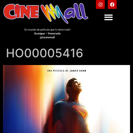
Un mundo de película que lo tiene todo!
Acarigua – Venezuela
@tucinemall
HO00005416