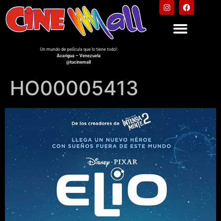
Un mundo de película que lo tiene todo!
Acarigua – Venezuela
@tucinemall
HO00005413