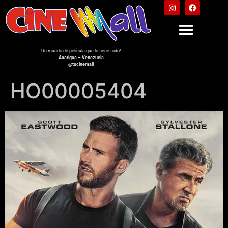
Un mundo de película que lo tiene todo!
Acarigua – Venezuela
@tucinemall
HO00005404