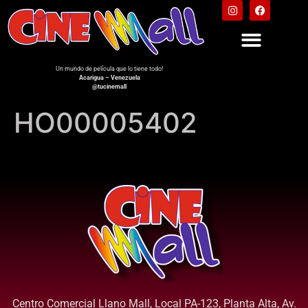
Un mundo de película que lo tiene todo!
Acarigua – Venezuela
@tucinemall
HO00005402
Centro Comercial Llano Mall, Local PA-123, Planta Alta, Av.