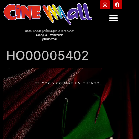
Un mundo de película que lo tiene todo!
Acarigua – Venezuela
@tucinemall
HO00005402