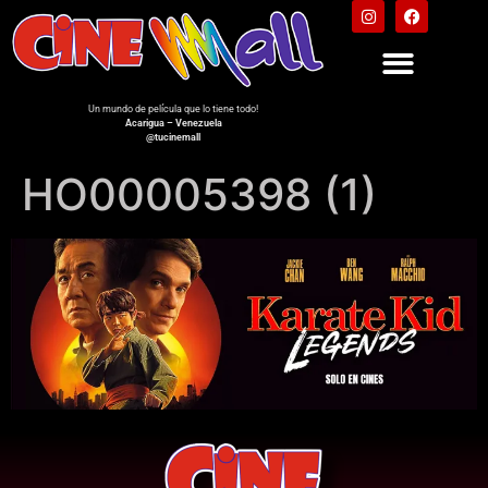
Un mundo de película que lo tiene todo!
Acarigua – Venezuela
@tucinemall
HO00005398 (1)