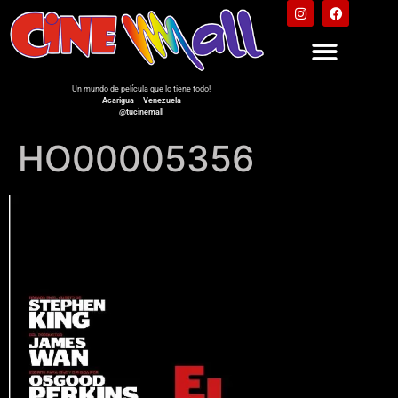
Un mundo de película que lo tiene todo!
Acarigua – Venezuela
@tucinemall
HO00005356