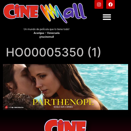
Un mundo de película que lo tiene todo!
Acarigua – Venezuela
@tucinemall
HO00005350 (1)