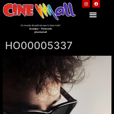
Un mundo de película que lo tiene todo!
Acarigua – Venezuela
@tucinemall
HO00005337