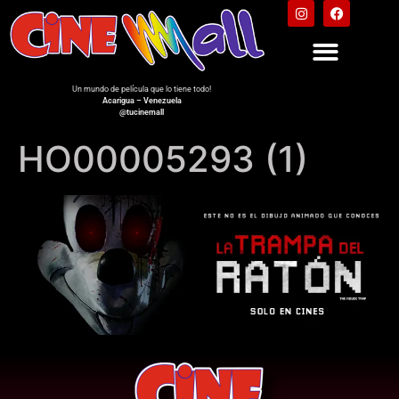
Un mundo de película que lo tiene todo!
Acarigua – Venezuela
@tucinemall
HO00005293 (1)