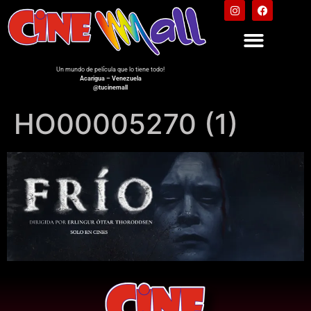
Un mundo de película que lo tiene todo!
Acarigua – Venezuela
@tucinemall
HO00005270 (1)