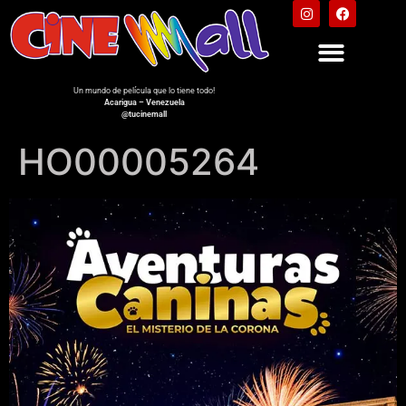
Un mundo de película que lo tiene todo!
Acarigua – Venezuela
@tucinemall
HO00005264