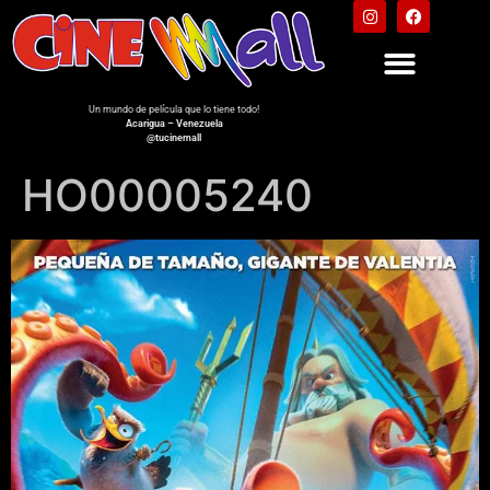
Un mundo de película que lo tiene todo!
Acarigua – Venezuela
@tucinemall
HO00005240