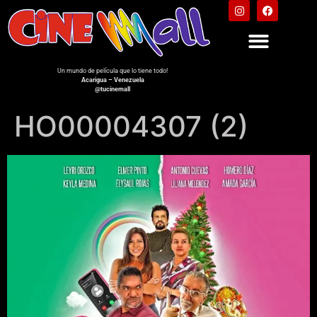
Un mundo de película que lo tiene todo!
Acarigua – Venezuela
@tucinemall
HO00004307 (2)