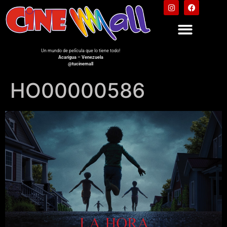
Un mundo de película que lo tiene todo!
Acarigua – Venezuela
@tucinemall
HO00000586