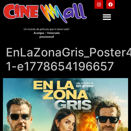
Un mundo de película que lo tiene todo!
Acarigua – Venezuela
@tucinemall
EnLaZonaGris_Poster
1-e1778654196657