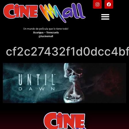
Un mundo de película que lo tiene todo!
Acarigua – Venezuela
@tucinemall
cf2c27432f1d0dcc4b