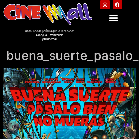
Un mundo de película que lo tiene todo!
Acarigua – Venezuela
@tucinemall
buena_suerte_pasalo