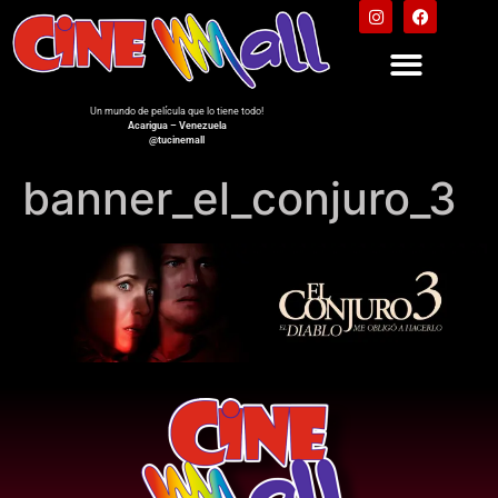
Un mundo de película que lo tiene todo!
Acarigua – Venezuela
@tucinemall
banner_el_conjuro_3