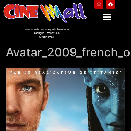
Un mundo de película que lo tiene todo!
Acarigua – Venezuela
@tucinemall
Avatar_2009_french_or